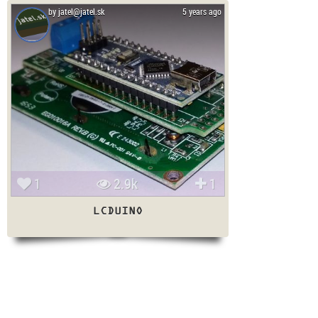
by jatel@jatel.sk
5 years ago
1
2.9k
1
LCDUINO